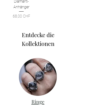
Diamant-
Anhänger
Preis
68,00 CHF
Entdecke die
Kollektionen
Ringe