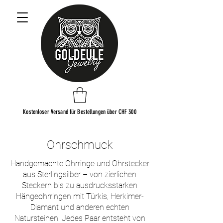
Kostenloser Versand für Bestellungen über CHF 300
Ohrschmuck
Handgemachte Ohrringe und Ohrstecker
aus Sterlingsilber – von zierlichen
Steckern bis zu ausdrucksstarken
Hängeohrringen mit Türkis, Herkimer-
Diamant und anderen echten
Natursteinen. Jedes Paar entsteht von