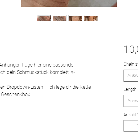
10
Chain s
n Anhänger: Füge hier eine passende
mach dein Schmuckstück komplett. ✨
Ausw
den Dropdown-Listen – ich lege dir die Kette
Length
e Geschenkbox.
Ausw
Anzahl