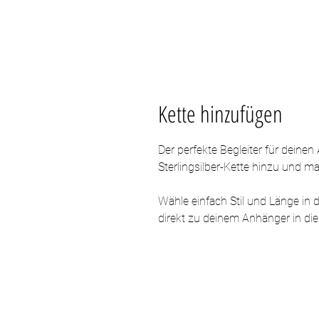
Kette hinzufügen
Der perfekte Begleiter für deine
Sterlingsilber-Kette hinzu und 
Wähle einfach Stil und Länge in 
direkt zu deinem Anhänger in di