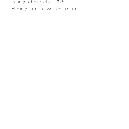
handgeschmiedet aus 925
Sterlingsilber und werden in einer
goldeulejewelry-Geschenkbox und
mit einem Silber-Poliertuch
geliefert.
Ähnliche Produkte