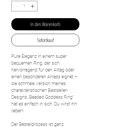
In den Warenkorb
Sofortkauf
Pure Eleganz in einem super
bequemen Ring, der sich
hervorragend für den Alltag oder
einen besonderen Anlass eignet –
die schmale Version meines
charakteristischen Bestseller-
Designs „Beaded Goddess Ring"
hat es einfach in sich. Du wirst ihn
lieben!
Der Bestellprozess ist ganz